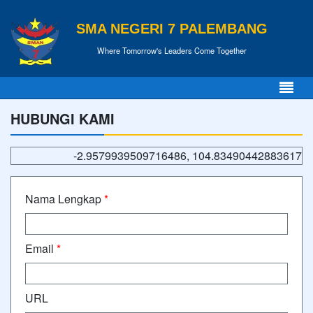
SMA NEGERI 7 PALEMBANG
Where Tomorrow's Leaders Come Together
HUBUNGI KAMI
-2.9579939509716486, 104.83490442883617
Nama Lengkap
*
Email
*
URL